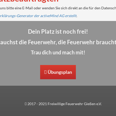
ns bitte eine E-Mail oder wenden Sie sich direkt an die für den Datensc
rklärungs-Generator der activeMind AG erstellt
.
Dein Platz ist noch frei!
auchst die Feuerwehr, die Feuerwehr braucht
Trau dich und mach mit!
Übungsplan
2017 - 2021 Freiwillige Feuerwehr Gießen e.V.