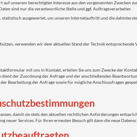
rt auf unserem berechtigten Interesse aus den vorgenannten Zwecken z
aten sind nur die verantwortliche Stelle und ggf. Auftragsverarbeiter.
statistisch ausgewertet, um unseren Internetauftritt und die dahinterst
chützen, verwenden wir dem aktuellen Stand der Technik entsprechende V
ntaktformular mit uns in Kontakt, erteilen Sie uns zum Zwecke der Kontakt
se dient der Zuordnung der Anfrage und der anschließenden Beantwortung
r Bearbeitung der Anfrage sowie für mögliche Anschlussfragen gespeich
nschutzbestimmungen
assen, damit sie stets den aktuellen rechtlichen Anforderungen entspri
ung neuer Services. Für Ihren erneuten Besuch gilt dann die neue Datens
utzbeauftragten