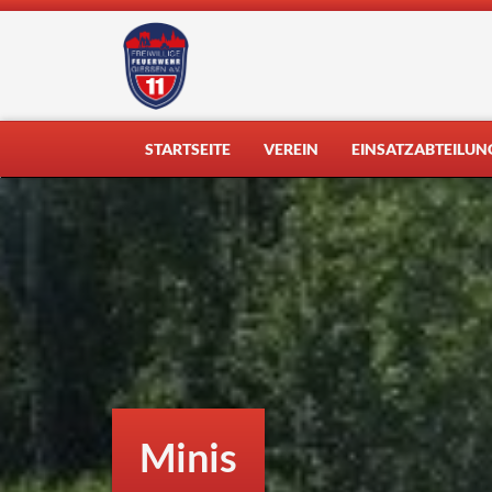
Skip
to
content
STARTSEITE
VEREIN
EINSATZABTEILUN
Minis