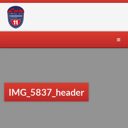
Skip
to
content
Toggle
naviga
IMG_5837_header