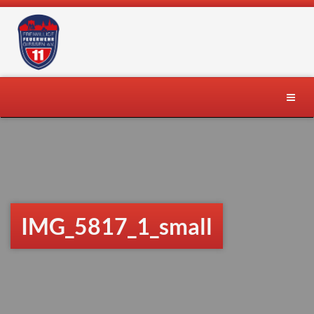
Skip
to
content
Toggle
naviga
IMG_5817_1_small