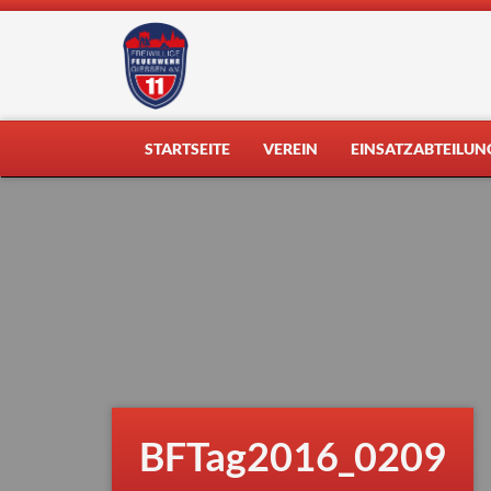
Skip
to
content
STARTSEITE
VEREIN
EINSATZABTEILUN
BFTag2016_0209