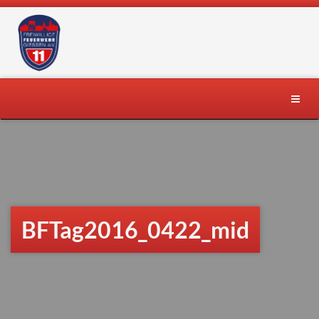
Skip
to
content
Toggle
naviga
BFTag2016_0422_mid