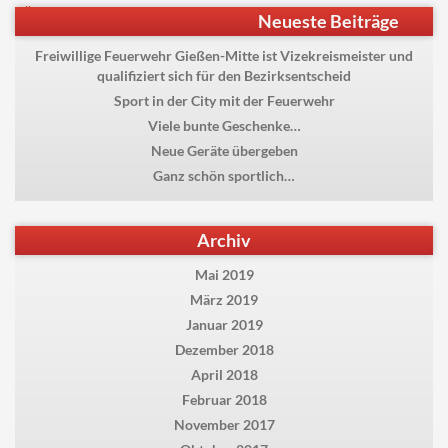
Beitragsnavigation
Previous
Übungen für die
Neueste Beiträge
post:
Leistungsspange abgeschlossen
Freiwillige Feuerwehr Gießen-Mitte ist Vizekreismeister und
qualifiziert sich für den Bezirksentscheid
Sport in der City mit der Feuerwehr
Viele bunte Geschenke…
Neue Geräte übergeben
Ganz schön sportlich…
Archiv
Mai 2019
März 2019
Januar 2019
Dezember 2018
April 2018
Februar 2018
November 2017