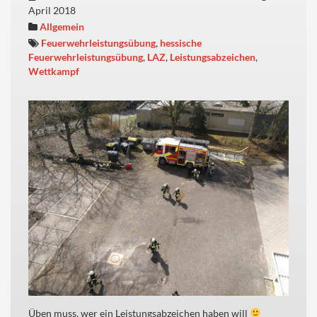
April 2018
Allgemein
Feuerwehrleistungsübung
,
hessische
Feuerwehrleistungsübung
,
LAZ
,
Leistungsabzeichen
,
Wettkampf
Üben muss, wer ein Leistungsabzeichen haben will