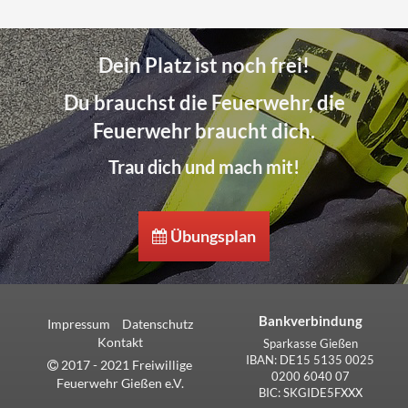
Dein Platz ist noch frei!
Du brauchst die Feuerwehr, die
Feuerwehr braucht dich.
Trau dich und mach mit!
Übungsplan
Bankverbindung
Impressum
Datenschutz
Kontakt
Sparkasse Gießen
IBAN: DE15 5135 0025
2017 - 2021 Freiwillige
0200 6040 07
Feuerwehr Gießen e.V.
BIC: SKGIDE5FXXX