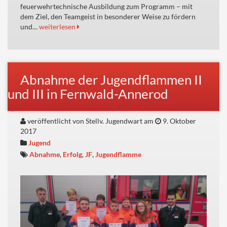
feuerwehrtechnische Ausbildung zum Programm – mit
dem Ziel, den Teamgeist in besonderer Weise zu fördern
und…
weiterlesen
Abnahme der Jugendflammen II
und III in Fernwald-Annerod
veröffentlicht von Stellv. Jugendwart am
9. Oktober
2017
Jugend
Abnahme
,
Erfolg
,
JF
,
Jugendflamme