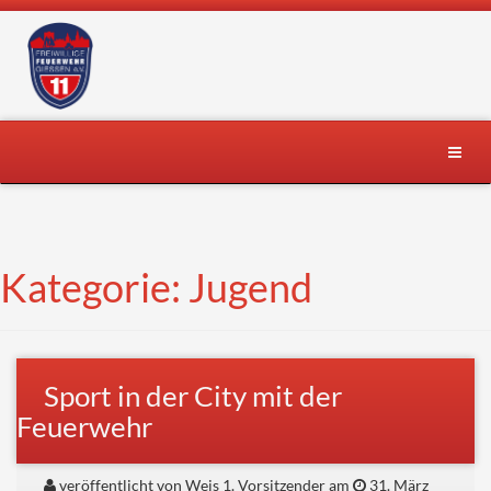
Skip
to
content
Toggle
naviga
Kategorie:
Jugend
Sport in der City mit der
Feuerwehr
veröffentlicht von Weis 1. Vorsitzender am
31. März