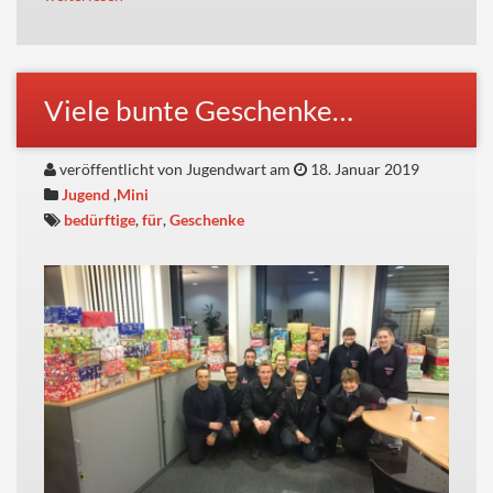
Viele bunte Geschenke…
veröffentlicht von Jugendwart am
18. Januar 2019
Jugend
,
Mini
bedürftige
,
für
,
Geschenke