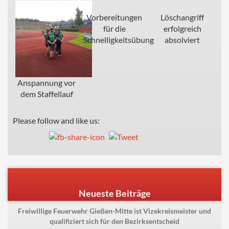
Vorbereitungen
Löschangriff
für die
erfolgreich
Schnelligkeitsübung
absolviert
Anspannung vor
dem Staffellauf
Please follow and like us:
Beitragsnavigation
Previous
Next
Übungen für die
Abnahme der Jugendflammen II
post:
post:
Leistungsspange abgeschlossen
und III in Fernwald-Annerod
Neueste Beiträge
Freiwillige Feuerwehr Gießen-Mitte ist Vizekreismeister und
qualifiziert sich für den Bezirksentscheid