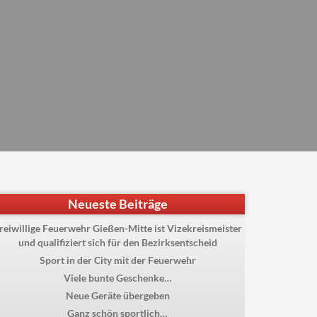
Neueste Beiträge
reiwillige Feuerwehr Gießen-Mitte ist Vizekreismeister
und qualifiziert sich für den Bezirksentscheid
Sport in der City mit der Feuerwehr
Viele bunte Geschenke…
Neue Geräte übergeben
Ganz schön sportlich…