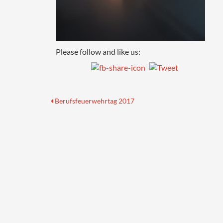
Please follow and like us:
Beitragsnavigation
Previous
Berufsfeuerwehrtag 2017
post: