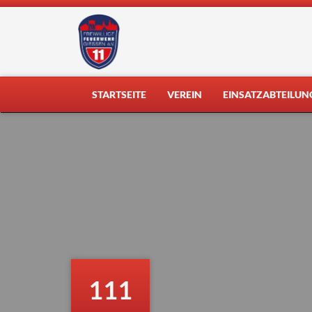
Skip
to
content
STARTSEITE
VEREIN
EINSATZABTEILUN
111