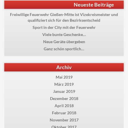
Beitragsnavigation
Previous
Abschlussübung der
Neueste Beiträge
post:
Jugendfeuerwehr
Freiwillige Feuerwehr Gießen-Mitte ist Vizekreismeister und
qualifiziert sich für den Bezirksentscheid
Sport in der City mit der Feuerwehr
Viele bunte Geschenke…
Neue Geräte übergeben
Ganz schön sportlich…
Archiv
Mai 2019
März 2019
Januar 2019
Dezember 2018
April 2018
Februar 2018
November 2017
Oktober 2017