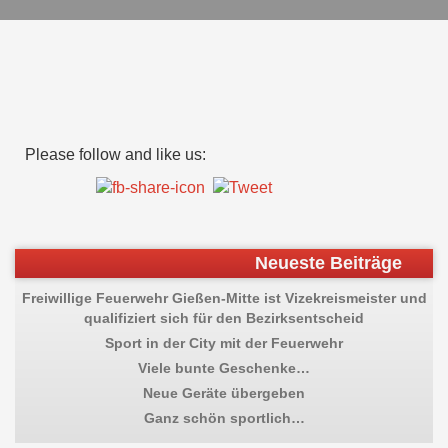
Please follow and like us:
Beitragsnavigation
Previous
Abschlussübung der
Neueste Beiträge
post:
Jugendfeuerwehr
Freiwillige Feuerwehr Gießen-Mitte ist Vizekreismeister und
qualifiziert sich für den Bezirksentscheid
Sport in der City mit der Feuerwehr
Viele bunte Geschenke…
Neue Geräte übergeben
Ganz schön sportlich…