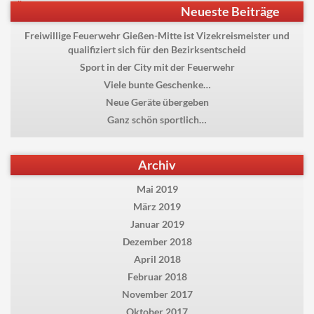
Beitragsnavigation
Previous
Üben für die Hessische
Neueste Beiträge
post:
Feuerwehrleistungsübung
Freiwillige Feuerwehr Gießen-Mitte ist Vizekreismeister und
qualifiziert sich für den Bezirksentscheid
Sport in der City mit der Feuerwehr
Viele bunte Geschenke…
Neue Geräte übergeben
Ganz schön sportlich…
Archiv
Mai 2019
März 2019
Januar 2019
Dezember 2018
April 2018
Februar 2018
November 2017
Oktober 2017