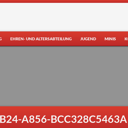
G
EHREN- UND ALTERSABTEILUNG
JUGEND
MINIS
K
B24-A856-BCC328C5463A