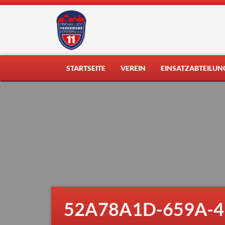
Skip
to
content
STARTSEITE
VEREIN
EINSATZABTEILUN
52A78A1D-659A-4