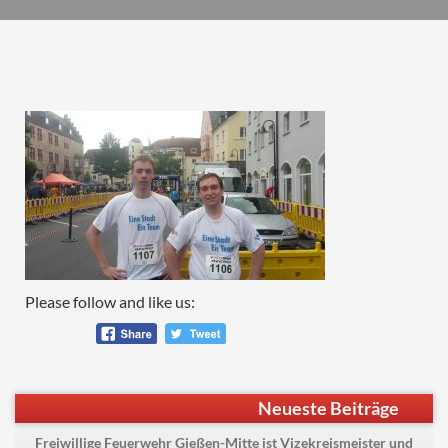
Please follow and like us:
Beitragsnavigation
Previous
Teilnahme am Stadtlauf 2017
Neueste Beiträge
post:
Freiwillige Feuerwehr Gießen-Mitte ist Vizekreismeister und