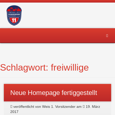
Skip
to
content
Toggl
navig
Schlagwort:
freiwillige
Neue Homepage fertiggestellt
veröffentlicht von Weis 1. Vorsitzender am
19. März
2017